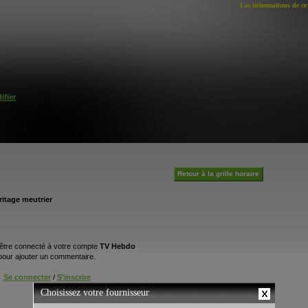
Les informations de ce 
ifier
Retour à la grille horaire
itage meutrier
être connecté à votre compte
TV Hebdo
pour ajouter un commentaire.
Se connecter
/
S'inscrire