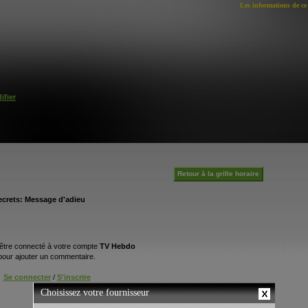
Les informations de ce 
ifier
Retour à la grille horaire
ecrets: Message d'adieu
être connecté à votre compte
TV Hebdo
pour ajouter un commentaire.
Se connecter
/
S'inscrire