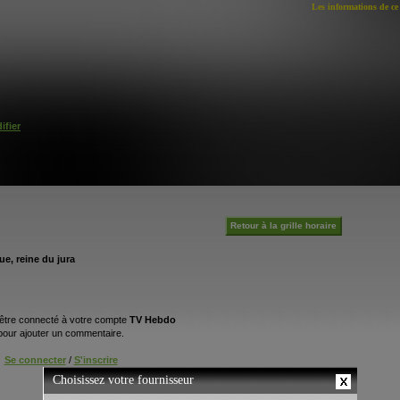
Les informations de ce 
ifier
Retour à la grille horaire
e, reine du jura
être connecté à votre compte
TV Hebdo
pour ajouter un commentaire.
Se connecter
/
S'inscrire