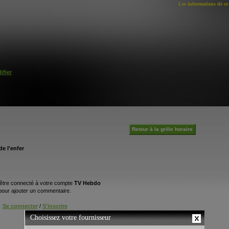
Les informations de ce 
ifier
Retour à la grille horaire
e l'enfer
être connecté à votre compte
TV Hebdo
pour ajouter un commentaire.
Se connecter
/
S'inscrire