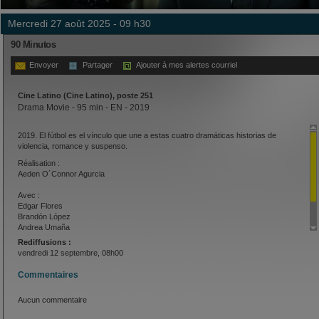
mercredi 27 août 2025 - 09 h30
90 Minutos
Envoyer
Partager
Ajouter à mes alertes courriel
Cine Latino (Cine Latino), poste 251
Drama Movie - 95 min - EN - 2019
2019. El fútbol es el vínculo que une a estas cuatro dramáticas historias de
violencia, romance y suspenso.
Réalisation :
Aeden O´Connor Agurcia
Avec :
Edgar Flores
Brandón López
Andrea Umaña
Gabriel Borjas
Rediffusions :
Edith Solís
vendredi 12 septembre, 08h00
Commentaires
Aucun commentaire