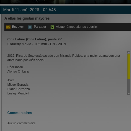
mardi 11 août 2026 - 02 h45
A ellas les gustan mayores
Envoyer
Partager
Ajouter à mes alertes courriel
Cine Latino (Cine Latino), poste 251
Comedy Movie - 105 min - EN - 2019
2019. Ricardo Soto está casado con Miranda Robles, una mujer guapa con una
afortunada posición social.
Réalisation :
Alonso O. Lara
Avec :
Miguel Estrada
Diana Carranza
Lesley Mendivil
Nelly Pena
Eva Felix
Dalia Cuen
Antolín Gómez
Commentaires
Aucun commentaire