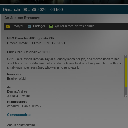
dimanche 09 août 2026 - 06 h00
An Autumn Romance
Envoyer
Partager
Ajouter à mes alertes courriel
HBO Canada (HBO ), poste 215
Drama Movie - 90 min - EN - G - 2021
First Aired: October 24 2021
CAN. 2021. When librarian Taylor suddenly loses her job, she moves back to her
small hometown in Montana, where she gets involved in helping save her brother's
small-town hotel from Joel, who wants to renovate it.
Réalisation :
Bradley Walsh
Avec :
Dennis Andres
Jessica Lowndes
Chad Michael Murray
Rediffusions :
vendredi 14 août, 08h55
Commentaires
Aucun commentaire