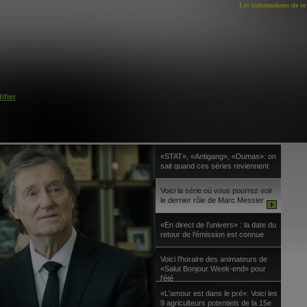
Les informations de ce 
ifier
«STAT», «Antigang», «Dumas»: on
sait quand ces séries reviennent
Voici la série où vous pourrez voir
le dernier rôle de Marc Messier
«En direct de l’univers» : la date du
retour de l’émission est connue
Voici l'horaire des animateurs de
«Salut Bonjour Week-end» pour
l'été
«L'amour est dans le pré»: Voici les
9 agriculteurs potentiels de la 15e