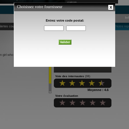
saison
In
lertes courriel
Notre rep
 girl who dreams of a life outside
Vote des internautes
(38)
Moyenne : 4.6
Votre évaluation