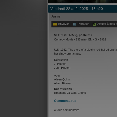
vendredi 22 août 2025 - 15 h20
Annie
Envoyer
Partager
Ajouter à mes a
STARZ (STARZ2), poste 217
Comedy Movie - 135 min - EN - G - 1982
U.S. 1982. The story of a plucky red-haired orphan
her dingy orphanage.
Réalisation :
J. Huston
John Huston
Avec :
Aileen Quinn
Albert Finney
Carol Burnett
Rediffusions :
dimanche 31 août, 14h45
Commentaires
Aucun commentaire