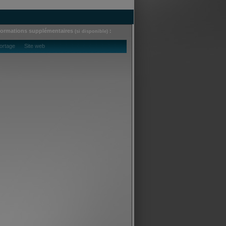
formations supplémentaires
:
(si disponible)
ortage Site web