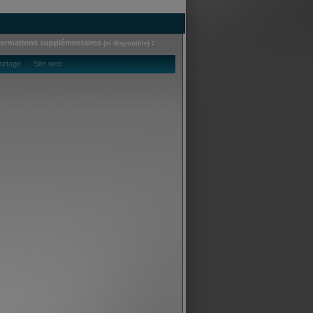
formations supplémentaires
:
(si disponible)
ortage Site web