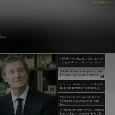
Les informations de ce 
ifier
«STAT», «Antigang», «Dumas»: on
sait quand ces séries reviennent
Voici la série où vous pourrez voir
le dernier rôle de Marc Messier
«En direct de l’univers» : la date du
retour de l’émission est connue
Voici l'horaire des animateurs de
«Salut Bonjour Week-end» pour
l'été
«L'amour est dans le pré»: Voici les
9 agriculteurs potentiels de la 15e