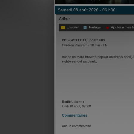
samedi 08 août 2026 - 06 h30
Arthur
Envoyer
Partager
Ajouter à mes f
PBS (WCFEDT1), poste 689
Children Program - 30 min - EN
Based on Marc Brown's popular children's book, A
eight-year-old aardvark.
Rediffusions :
lundi 10 août, 07h00
Commentaires
Aucun commentaire