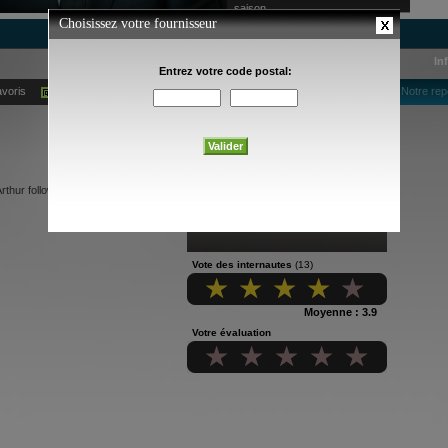
saison
In
avoris
Ajouter à mes alertes courriel
Notre rep
rthur follows the adventures of an
Vote des internautes
(13)
Moyenne : 3.9
Votre évaluation