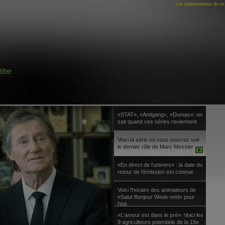
Les informations de ce 
ifier
«STAT», «Antigang», «Dumas»: on
sait quand ces séries reviennent
Voici la série où vous pourrez voir
le dernier rôle de Marc Messier
«En direct de l’univers» : la date du
retour de l’émission est connue
Voici l'horaire des animateurs de
«Salut Bonjour Week-end» pour
l'été
«L'amour est dans le pré»: Voici les
9 agriculteurs potentiels de la 15e