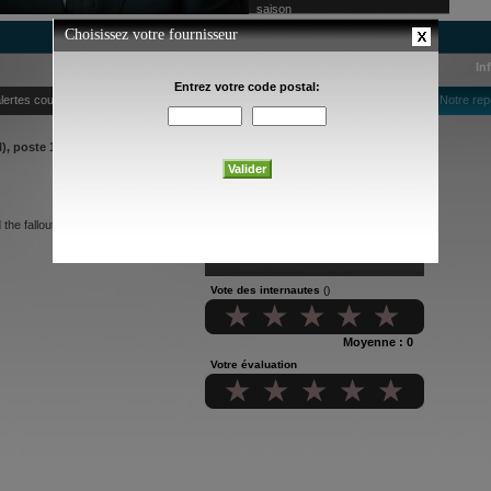
saison
In
lertes courriel
Notre rep
, poste 151
 fallout still felt today.
Vote des internautes
()
Moyenne : 0
Votre évaluation