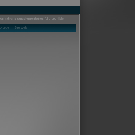
formations supplémentaires
:
(si disponible)
ortage Site web