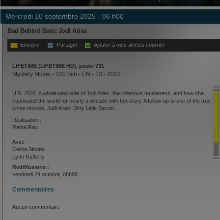
mercredi 10 septembre 2025 - 06 h00
Bad Behind Bars: Jodi Arias
Envoyer
Partager
Ajouter à mes alertes courriel
LIFETIME (LIFETIME HD), poste 731
Mystery Movie - 120 min - EN - 13 - 2022
U.S. 2022. A whole new side of Jodi Arias, the infamous murderess, and how she
captivated the world for nearly a decade with her story. A follow-up to one of the true
crime movies, Jodi Arias: Dirty Little Secret.
Réalisation :
Rama Rau
Avec :
Celina Sinden
Lynn Rafferty
Tricia Black
Rediffusions :
vendredi 24 octobre, 08h00
Commentaires
Aucun commentaire