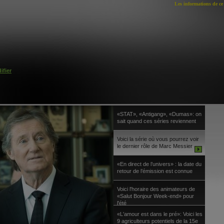
Les informations de ce 
ifier
«STAT», «Antigang», «Dumas»: on
sait quand ces séries reviennent
Voici la série où vous pourrez voir
le dernier rôle de Marc Messier
«En direct de l’univers» : la date du
retour de l’émission est connue
Voici l'horaire des animateurs de
«Salut Bonjour Week-end» pour
l'été
«L'amour est dans le pré»: Voici les
9 agriculteurs potentiels de la 15e