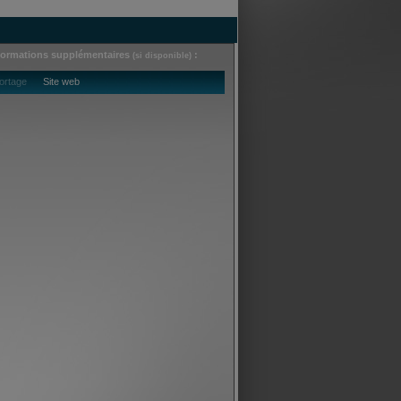
formations supplémentaires
:
(si disponible)
portage
Site web