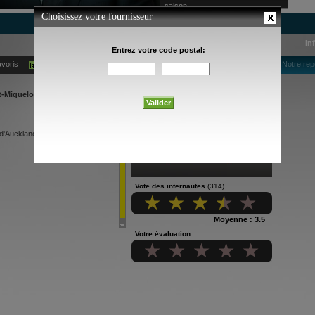
saison
In
avoris
Ajouter à mes alertes courriel
Notre re
et-Miquelon), poste 050
 d'Auckland est muté dans la ville
Vote des internautes
(314)
Moyenne : 3.5
Votre évaluation