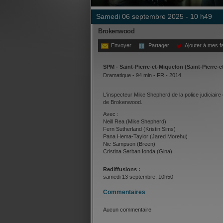
samedi 06 septembre 2025 - 10 h49
Brokenwood
Envoyer
Partager
Ajouter à mes f
SPM - Saint-Pierre-et-Miquelon (Saint-Pierre-
Dramatique - 94 min - FR - 2014
L'inspecteur Mike Shepherd de la police judiciaire
de Brokenwood.
Avec :
Neill Rea (Mike Shepherd)
Fern Sutherland (Kristin Sims)
Pana Hema-Taylor (Jared Morehu)
Nic Sampson (Breen)
Cristina Serban Ionda (Gina)
Rediffusions :
samedi 13 septembre, 10h50
Commentaires
Aucun commentaire