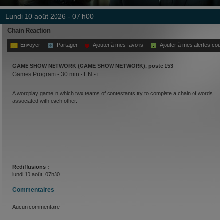
lundi 10 août 2026 - 07 h00
Chain Reaction
Envoyer
Partager
Ajouter à mes favoris
Ajouter à mes alertes cou
GAME SHOW NETWORK (GAME SHOW NETWORK), poste 153
Games Program - 30 min - EN - i
A wordplay game in which two teams of contestants try to complete a chain of words
associated with each other.
Rediffusions :
lundi 10 août, 07h30
Commentaires
Aucun commentaire