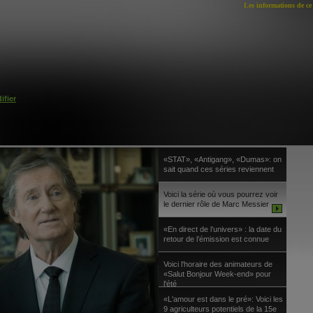
Les informations de ce 
ifier
«STAT», «Antigang», «Dumas»: on
sait quand ces séries reviennent
Voici la série où vous pourrez voir
le dernier rôle de Marc Messier
«En direct de l’univers» : la date du
retour de l’émission est connue
Voici l'horaire des animateurs de
«Salut Bonjour Week-end» pour
l'été
«L'amour est dans le pré»: Voici les
9 agriculteurs potentiels de la 15e