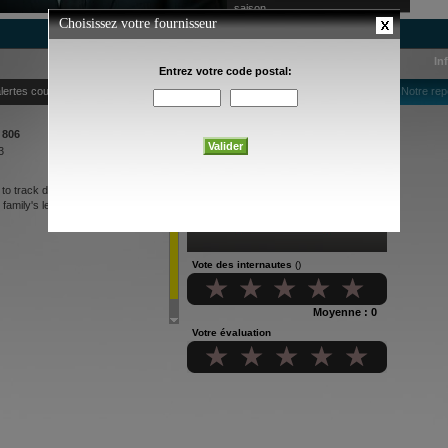
saison
In
lertes courriel
Notre rep
 806
3
to track down the enigmatic
 family's legacy.
Vote des internautes
()
Moyenne : 0
Votre évaluation