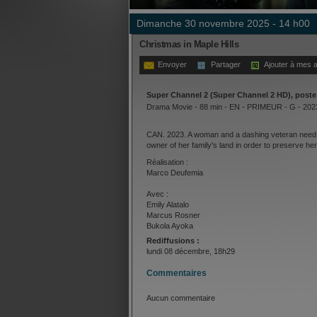
dimanche 30 novembre 2025 - 14 h00
Christmas in Maple Hills
Envoyer
Partager
Ajouter à mes a
Super Channel 2 (Super Channel 2 HD), poste
Drama Movie - 88 min - EN - PRIMEUR - G - 202
CAN. 2023. A woman and a dashing veteran need 
owner of her family's land in order to preserve her
Réalisation :
Marco Deufemia
Avec :
Emily Alatalo
Marcus Rosner
Bukola Ayoka
Rediffusions :
lundi 08 décembre, 18h29
Commentaires
Aucun commentaire