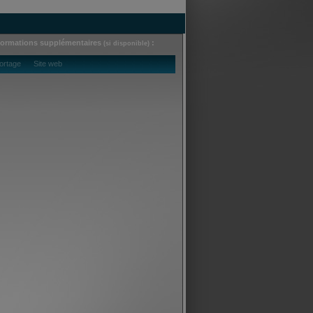
formations supplémentaires
:
(si disponible)
ortage Site web