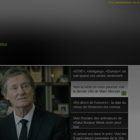
Les informations de ce 
ifier
«STAT», «Antigang», «Dumas»: on
sait quand ces séries reviennent
Voici la série où vous pourrez voir
le dernier rôle de Marc Messier
«En direct de l’univers» : la date du
retour de l’émission est connue
Voici l'horaire des animateurs de
«Salut Bonjour Week-end» pour
l'été
«L'amour est dans le pré»: Voici les
9 agriculteurs potentiels de la 15e