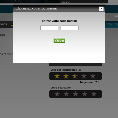
saison
In
avoris
Ajouter à mes alertes courriel
Notre rep
679
ies of the day with Omar Sachedina.
Vote des internautes
(2)
Moyenne : 2.5
Votre évaluation