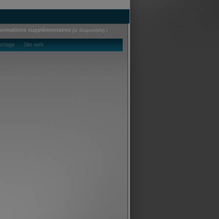
formations supplémentaires
:
(si disponible)
ortage Site web