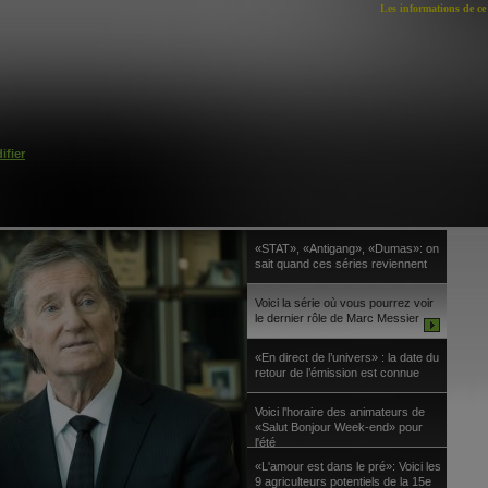
Les informations de ce 
ifier
«STAT», «Antigang», «Dumas»: on
sait quand ces séries reviennent
Voici la série où vous pourrez voir
le dernier rôle de Marc Messier
«En direct de l’univers» : la date du
retour de l’émission est connue
Voici l'horaire des animateurs de
«Salut Bonjour Week-end» pour
l'été
«L'amour est dans le pré»: Voici les
9 agriculteurs potentiels de la 15e