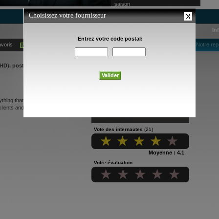
saison
In
avoris
Ajouter à mes alertes courriel
Notre rep
HD), poste 742
ything that moves in the Yukon.
clients and makes house calls
Vote des internautes
(21)
Moyenne : 4.1
Votre évaluation