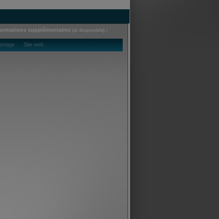
formations supplémentaires
:
(si disponible)
ortage Site web