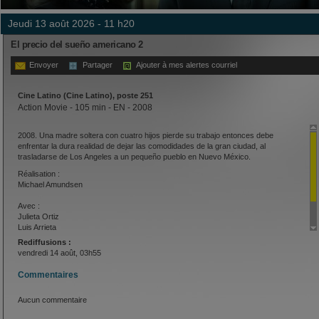
jeudi 13 août 2026 - 11 h20
El precio del sueño americano 2
Envoyer
Partager
Ajouter à mes alertes courriel
Cine Latino (Cine Latino), poste 251
Action Movie - 105 min - EN - 2008
2008. Una madre soltera con cuatro hijos pierde su trabajo entonces debe
enfrentar la dura realidad de dejar las comodidades de la gran ciudad, al
trasladarse de Los Angeles a un pequeño pueblo en Nuevo México.
Réalisation :
Michael Amundsen
Avec :
Julieta Ortiz
Luis Arrieta
Nathan Sanchez
Rediffusions :
Nichole Otero
vendredi 14 août, 03h55
Commentaires
Aucun commentaire