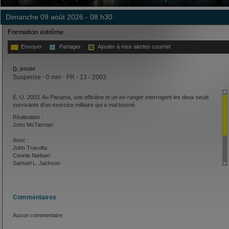
dimanche 09 août 2026 - 08 h30
Formation extrême
Envoyer
Partager
Ajouter à mes alertes courriel
(), poste
Suspense - 0 min - FR - 13 - 2003
É.-U. 2003. Au Panama, une officière et un ex-ranger interrogent les deux seuls
survivants d'un exercice militaire qui a mal tourné.
Réalisation :
John McTiernan
Avec :
John Travolta
Connie Nielsen
Samuel L. Jackson
Brian Van Holt
Giovanni Ribisi
Tim Daly
Taye Diggs
Commentaires
Dash Mihok
Aucun commentaire