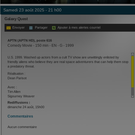
samedi 23 août 2025 - 21 h00
Galaxy Quest
Envoyer
Partager
Ajouter à mes alertes courriel
APTN (APTN HD), poste 616
Comedy Movie - 150 min - EN - G - 1999
U.S. 1999. Washed up actors from a cult TV show are unwittingly enlisted by
friendly aliens who believe they are real space adventurers that can help them stop
a predatory threat.
Réalisation :
Dean Parisot
Avec :
Tim Allen
Sigourney Weaver
Alan Rickman
Rediffusions :
dimanche 24 août, 15h00
Commentaires
Aucun commentaire