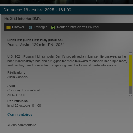
dimanche 19 octobre 2025 - 16 h00
He Slid Into Her DM's
Envoyer
Partager
Ajouter à mes alertes courriel
LIFETIME (LIFETIME HD), poste 731
Drama Movie - 120 min - EN - 2024
U.S. 2024. Popular high schooler Berni's social media influencer life unravels as her
best friend betrays her, she struggles for more followers to support her single mom,
and her boyfriend dumps her for ignoring him due to social media obsession.
Réalisation :
Alicia Coppola
Avec :
Courtney Thorne-Smith
Stella Gregg
Kane Parks
Rediffusions :
lundi 20 octobre, 04h00
Commentaires
Aucun commentaire