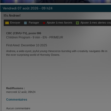
vendredi 07 août 2026 - 09 h24
It's Andrew!
Envoyer
Partager
Ajouter à mes favoris
Ajouter à mes alertes cou
CBC (CBVU-TV), poste 006
Children Program - 9 min - EN - PRIMEUR
First Aired: December 10 2025
Andrew, a wide-eyed, joyful young rhinoceros bursting with creativity navigates life in
the ever-surprising world of Hornsby Downs.
Rediffusions :
mercredi 12 août, 09h24
Commentaires
Aucun commentaire