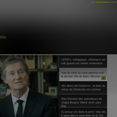
Les informations de ce 
ifier
«STAT», «Antigang», «Dumas»: on
sait quand ces séries reviennent
Voici la série où vous pourrez voir
le dernier rôle de Marc Messier
«En direct de l’univers» : la date du
retour de l’émission est connue
Voici l'horaire des animateurs de
«Salut Bonjour Week-end» pour
l'été
«L'amour est dans le pré»: Voici les
9 agriculteurs potentiels de la 15e