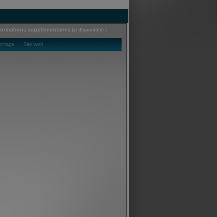
formations supplémentaires
:
(si disponible)
ortage Site web