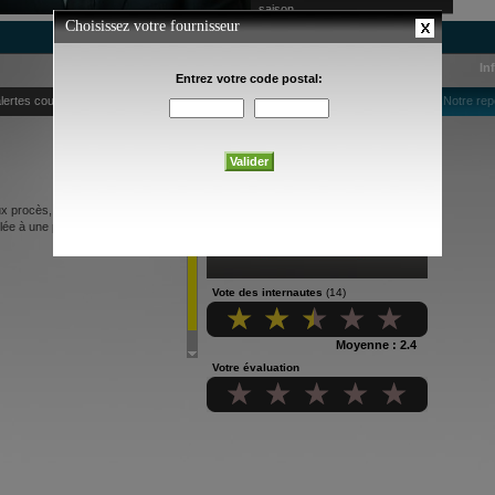
saison
In
lertes courriel
Notre rep
ux procès, la vedette de films
ée à une prise d'otages.
Vote des internautes
(14)
Moyenne : 2.4
Votre évaluation