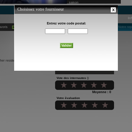
saison
In
avoris
Ajouter à mes alertes courriel
Notre rep
her residents of Jellystone cross
Vote des internautes
()
Moyenne : 0
Votre évaluation