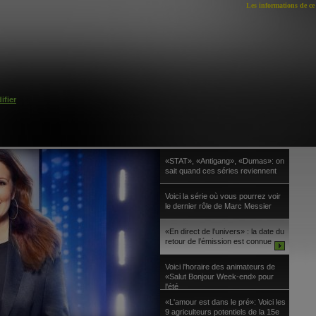
Les informations de ce 
ifier
«STAT», «Antigang», «Dumas»: on
sait quand ces séries reviennent
Voici la série où vous pourrez voir
le dernier rôle de Marc Messier
«En direct de l’univers» : la date du
retour de l’émission est connue
Voici l'horaire des animateurs de
«Salut Bonjour Week-end» pour
l'été
«L'amour est dans le pré»: Voici les
9 agriculteurs potentiels de la 15e