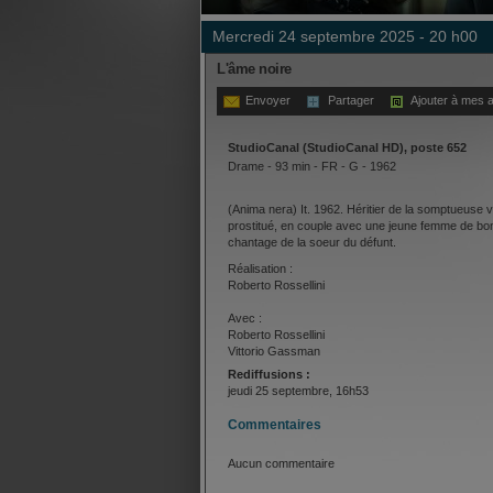
mercredi 24 septembre 2025 - 20 h00
L'âme noire
Envoyer
Partager
Ajouter à mes a
StudioCanal (StudioCanal HD), poste 652
Drame - 93 min - FR - G - 1962
(Anima nera) It. 1962. Héritier de la somptueuse vi
prostitué, en couple avec une jeune femme de bonn
chantage de la soeur du défunt.
Réalisation :
Roberto Rossellini
Avec :
Roberto Rossellini
Vittorio Gassman
Nadja Tiller
Rediffusions :
Annette Stroyberg
jeudi 25 septembre, 16h53
Annette Stroyberg
Vittorio Gassman
Commentaires
Nadja Tiller
Aucun commentaire