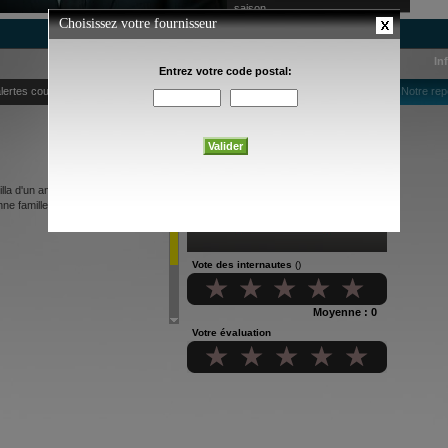
saison
In
lertes courriel
Notre rep
lla d'un ancien client, un ex-
e famille, est victime du
Vote des internautes
()
Moyenne : 0
Votre évaluation