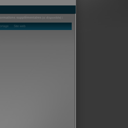
formations supplémentaires
:
(si disponible)
ortage Site web