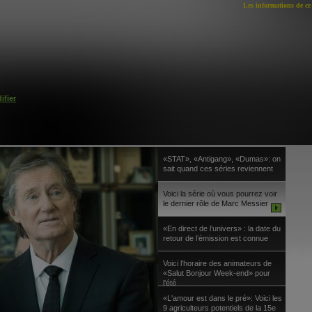
Les informations de ce 
ifier
«STAT», «Antigang», «Dumas»: on
sait quand ces séries reviennent
Voici la série où vous pourrez voir
le dernier rôle de Marc Messier
«En direct de l’univers» : la date du
retour de l’émission est connue
Voici l'horaire des animateurs de
«Salut Bonjour Week-end» pour
l'été
«L'amour est dans le pré»: Voici les
9 agriculteurs potentiels de la 15e