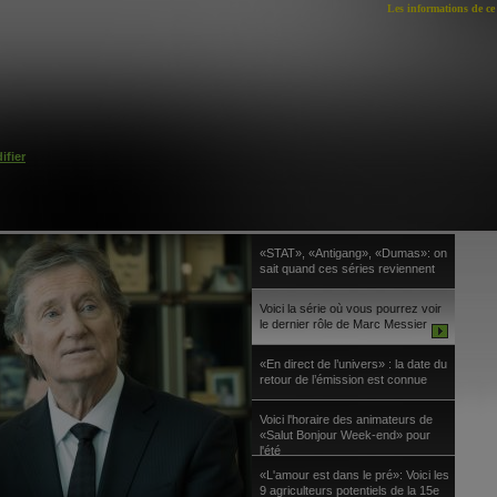
Les informations de ce 
ifier
«STAT», «Antigang», «Dumas»: on
sait quand ces séries reviennent
Voici la série où vous pourrez voir
le dernier rôle de Marc Messier
«En direct de l’univers» : la date du
retour de l’émission est connue
Voici l'horaire des animateurs de
«Salut Bonjour Week-end» pour
l'été
«L'amour est dans le pré»: Voici les
9 agriculteurs potentiels de la 15e