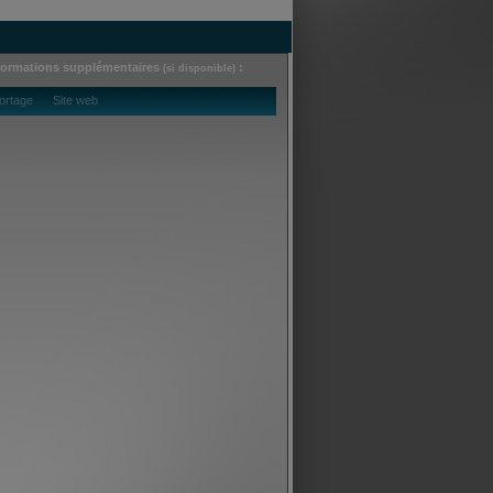
formations supplémentaires
:
(si disponible)
ortage Site web