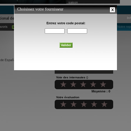
saison
Nacional de España
In
avoris
Ajouter à mes alertes courriel
Notre rep
l de España.
Vote des internautes
()
Moyenne : 0
Votre évaluation