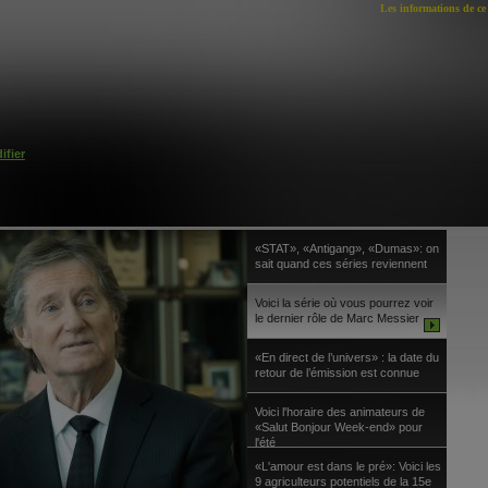
Les informations de ce 
ifier
«STAT», «Antigang», «Dumas»: on
sait quand ces séries reviennent
Voici la série où vous pourrez voir
le dernier rôle de Marc Messier
«En direct de l’univers» : la date du
retour de l’émission est connue
Voici l'horaire des animateurs de
«Salut Bonjour Week-end» pour
l'été
«L'amour est dans le pré»: Voici les
9 agriculteurs potentiels de la 15e