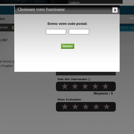
saison
doe
In
avoris
Ajouter à mes alertes courriel
Notre rep
e 057
he forest whose father, The Mighty
n Feather of the fearsome Eagle
Vote des internautes
()
Moyenne : 0
Votre évaluation