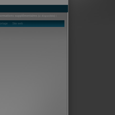
formations supplémentaires
:
(si disponible)
ortage Site web