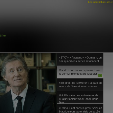
Les informations de ce 
ifier
«STAT», «Antigang», «Dumas»: on
sait quand ces séries reviennent
Voici la série où vous pourrez voir
le dernier rôle de Marc Messier
«En direct de l’univers» : la date du
retour de l’émission est connue
Voici l'horaire des animateurs de
«Salut Bonjour Week-end» pour
l'été
«L'amour est dans le pré»: Voici les
9 agriculteurs potentiels de la 15e