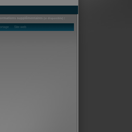
formations supplémentaires
:
(si disponible)
ortage Site web