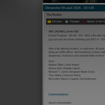
dimanche 09 août 2026 - 03 h35
The Rookie
Envoyer
Partager
Ajouter à mes f
ABC (KOMO), poste 420
Drama Program - 60 min - EN - After a life-alter n
guy pursues hie dream ofnbeing antLAPD of - 20
After a life-altering incident, a small-town, 40-ye
being an LAPD officer. Surrounded by rookies half
dangerous, humorous and unpredictable world of 
Avec :
Nathan Fillion (John Nolan)
Alyssa Diaz (Angela Lopez)
Richard T. Jones (Sergeant Wade Grey)
Titus Makin (Jackson West)
Mercedes Mason (Captain Zoe Andersen)
Melissa O'Neil (Lucy Chen)
Afton Williamson (Talia Bishop)
Eric Winter (Tim Bradford)
Mekia Cox (Nyla Harper)
Commentaires
Shawn Ashmore (Wesley Evers)
Aucun commentaire