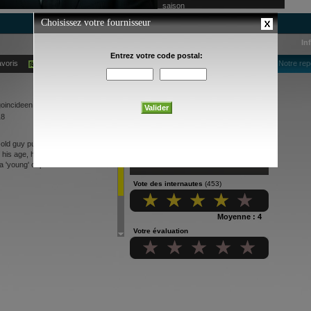
saison
In
avoris
Ajouter à mes alertes courriel
Notre rep
goincideen, a small-town, 40-year-old
18
ar-old guy pursues his dream of
 his age, he must navigate the
a 'young' cop.
Vote des internautes
(453)
Moyenne : 4
Votre évaluation