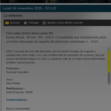
lundi 24 novembre 2025 - 02 h10
La seductora
Envoyer
Partager
Ajouter à mes alertes courriel
Cine Latino (Cine Latino), poste 251
Drama Movie - 85 min - EN - o2014. CansadaEde una vndataburrida yEde
un home moincapaz de seguirla yEsatisf cerla comosmujer, L - 2014
2014. Cansada de una vida aburrida y de un hombre incapaz de seguirla y
satisfacerla como mujer, Lucy cae rendida ante los encantos de un joven, que por
azares del destino llega a su vida. La situación sale de su total control enfrentando
terribles consecuencias.
Réalisation :
Gonzalo González
Avec :
Sissi Fleitas
Rodrigo Cuevas
Rediffusions :
Fernando Ciangherotti
lundi 19 janvier, 02h05
Guillermo Iván
Commentaires
Aucun commentaire