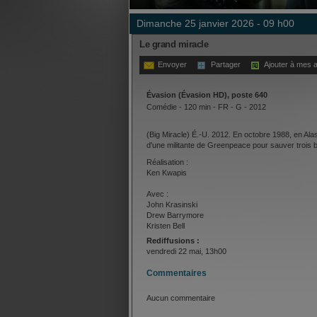
dimanche 25 janvier 2026 - 09 h00
Le grand miracle
Envoyer
Partager
Ajouter à mes a
Évasion (Évasion HD), poste 640
Comédie - 120 min - FR - G - 2012
(Big Miracle) É.-U. 2012. En octobre 1988, en Alask
d'une militante de Greenpeace pour sauver trois b
Réalisation :
Ken Kwapis
Avec :
John Krasinski
Drew Barrymore
Kristen Bell
Rediffusions :
vendredi 22 mai, 13h00
Commentaires
Aucun commentaire