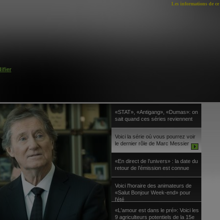
Les informations de ce 
ifier
«STAT», «Antigang», «Dumas»: on
sait quand ces séries reviennent
Voici la série où vous pourrez voir
le dernier rôle de Marc Messier
«En direct de l’univers» : la date du
retour de l’émission est connue
Voici l'horaire des animateurs de
«Salut Bonjour Week-end» pour
l'été
«L'amour est dans le pré»: Voici les
9 agriculteurs potentiels de la 15e