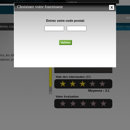
saison
In
lertes courriel
Notre rep
a, les efforts d'un journaliste et
aleines prisonnières des glaces.
Vote des internautes
(40)
Moyenne : 3.1
Votre évaluation