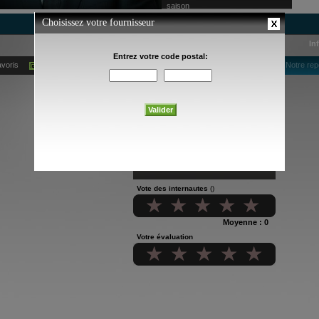
saison
In
avoris
Ajouter à mes alertes courriel
Notre rep
Vote des internautes
()
Moyenne : 0
Votre évaluation