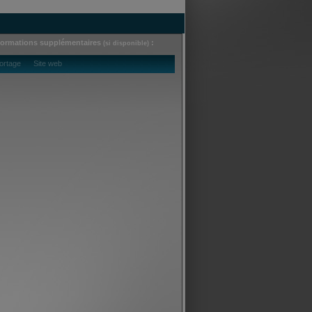
formations supplémentaires
:
(si disponible)
ortage Site web