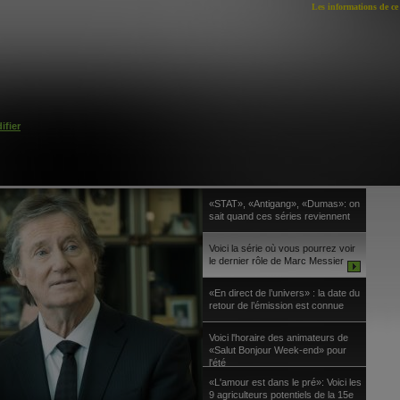
Les informations de ce 
ifier
«STAT», «Antigang», «Dumas»: on
sait quand ces séries reviennent
Voici la série où vous pourrez voir
le dernier rôle de Marc Messier
«En direct de l’univers» : la date du
retour de l’émission est connue
Voici l'horaire des animateurs de
«Salut Bonjour Week-end» pour
l'été
«L'amour est dans le pré»: Voici les
9 agriculteurs potentiels de la 15e