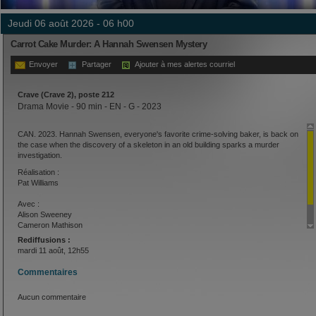
jeudi 06 août 2026 - 06 h00
Carrot Cake Murder: A Hannah Swensen Mystery
Envoyer
Partager
Ajouter à mes alertes courriel
Crave (Crave 2), poste 212
Drama Movie - 90 min - EN - G - 2023
CAN. 2023. Hannah Swensen, everyone's favorite crime-solving baker, is back on
the case when the discovery of a skeleton in an old building sparks a murder
investigation.
Réalisation :
Pat Williams
Avec :
Alison Sweeney
Cameron Mathison
Barbara Niven
Rediffusions :
mardi 11 août, 12h55
Commentaires
Aucun commentaire