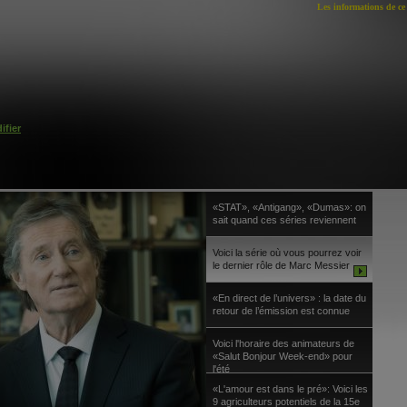
Les informations de ce 
ifier
«STAT», «Antigang», «Dumas»: on
sait quand ces séries reviennent
Voici la série où vous pourrez voir
le dernier rôle de Marc Messier
«En direct de l’univers» : la date du
retour de l’émission est connue
Voici l'horaire des animateurs de
«Salut Bonjour Week-end» pour
l'été
«L'amour est dans le pré»: Voici les
9 agriculteurs potentiels de la 15e