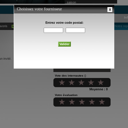
saison
In
avoris
Ajouter à mes alertes courriel
Notre rep
n invité.
Vote des internautes
()
Moyenne : 0
Votre évaluation