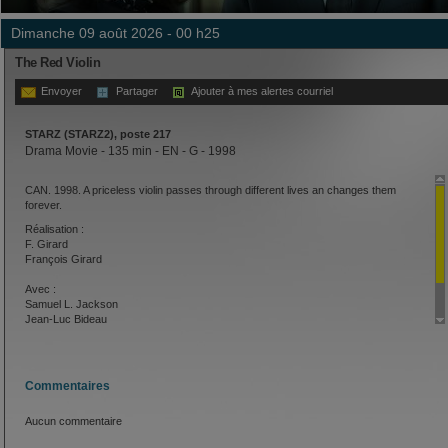
dimanche 09 août 2026 - 00 h25
The Red Violin
Envoyer
Partager
Ajouter à mes alertes courriel
STARZ (STARZ2), poste 217
Drama Movie - 135 min - EN - G - 1998
CAN. 1998. A priceless violin passes through different lives an changes them
forever.
Réalisation :
F. Girard
François Girard
Avec :
Samuel L. Jackson
Jean-Luc Bideau
Sylvia Chang
Carlo Cecchi
Commentaires
Aucun commentaire