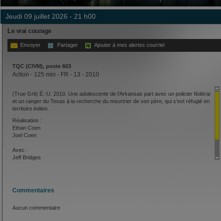
jeudi 09 juillet 2026 - 21 h00
Le vrai courage
Envoyer
Partager
Ajouter à mes alertes courriel
TQC (CIVM), poste 603
Action - 125 min - FR - 13 - 2010
(True Grit) É.-U. 2010. Une adolescente de l'Arkansas part avec un policier fédéral
et un ranger du Texas à la recherche du meurtrier de son père, qui s'est réfugié en
territoire indien.
Réalisation :
Ethan Coen
Joel Coen
Avec :
Jeff Bridges
Matt Damon
Hailee Steinfeld
Commentaires
Aucun commentaire