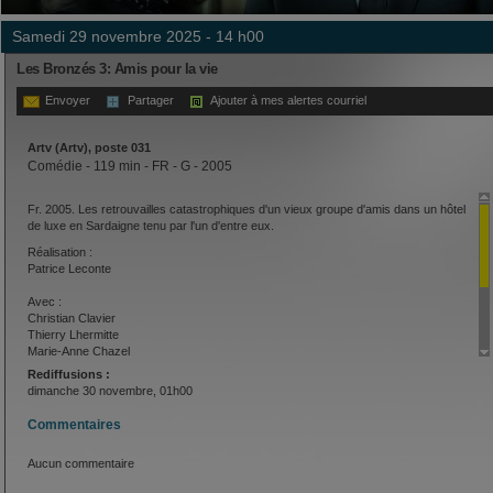
samedi 29 novembre 2025 - 14 h00
Les Bronzés 3: Amis pour la vie
Envoyer
Partager
Ajouter à mes alertes courriel
Artv (Artv), poste 031
Comédie - 119 min - FR - G - 2005
Fr. 2005. Les retrouvailles catastrophiques d'un vieux groupe d'amis dans un hôtel
de luxe en Sardaigne tenu par l'un d'entre eux.
Réalisation :
Patrice Leconte
Avec :
Christian Clavier
Thierry Lhermitte
Marie-Anne Chazel
Michel Blanc
Rediffusions :
Gérard Jugnot
dimanche 30 novembre, 01h00
Josiane Balasko
Ornella Muti
Commentaires
Dominique Lavanant
Martin Lamotte
Aucun commentaire