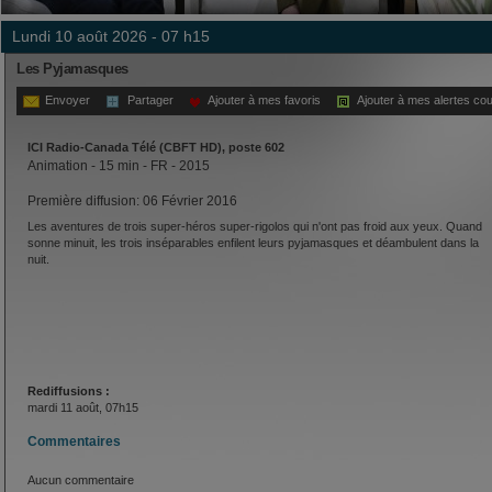
lundi 10 août 2026 - 07 h15
Les Pyjamasques
Envoyer
Partager
Ajouter à mes favoris
Ajouter à mes alertes cou
ICI Radio-Canada Télé (CBFT HD), poste 602
Animation - 15 min - FR - 2015
Première diffusion: 06 Février 2016
Les aventures de trois super-héros super-rigolos qui n'ont pas froid aux yeux. Quand
sonne minuit, les trois inséparables enfilent leurs pyjamasques et déambulent dans la
nuit.
Rediffusions :
mardi 11 août, 07h15
Commentaires
Aucun commentaire