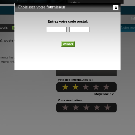
saison
In
avoris
Ajouter à mes alertes courriel
Notre rep
), poste 060
nts historiques de façon drôle et
à votre enfant qui pourra participer à
Vote des internautes
(1)
Moyenne : 2
Votre évaluation