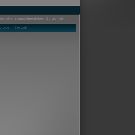
formations supplémentaires
:
(si disponible)
ortage Site web