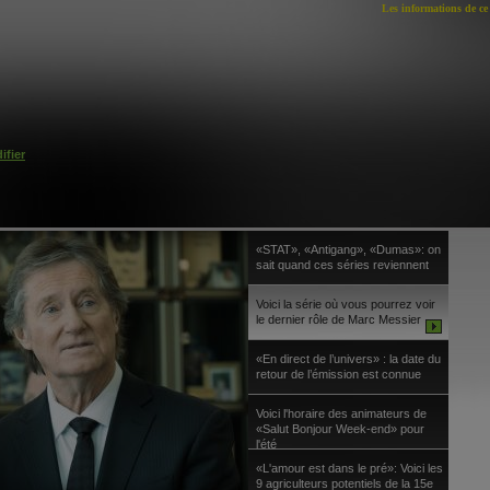
Les informations de ce 
ifier
«STAT», «Antigang», «Dumas»: on
sait quand ces séries reviennent
Voici la série où vous pourrez voir
le dernier rôle de Marc Messier
«En direct de l’univers» : la date du
retour de l’émission est connue
Voici l'horaire des animateurs de
«Salut Bonjour Week-end» pour
l'été
«L'amour est dans le pré»: Voici les
9 agriculteurs potentiels de la 15e