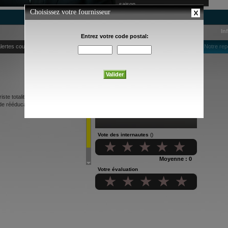
saison
In
lertes courriel
Notre rep
ste totalitaire, des opposants
e rééducation où certains
Vote des internautes
()
Moyenne : 0
Votre évaluation