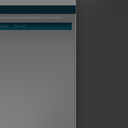
formations supplémentaires
:
(si disponible)
ortage Site web