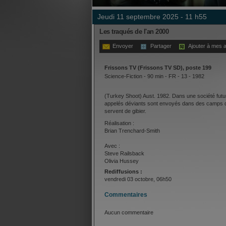
jeudi 11 septembre 2025 - 11 h55
Les traqués de l'an 2000
Envoyer
Partager
Ajouter à mes a
Frissons TV (Frissons TV SD), poste 199
Science-Fiction - 90 min - FR - 13 - 1982
(Turkey Shoot) Aust. 1982. Dans une société futuri
appelés déviants sont envoyés dans des camps d
servent de gibier.
Réalisation :
Brian Trenchard-Smith
Avec :
Steve Railsback
Olivia Hussey
Michael Craig
Rediffusions :
vendredi 03 octobre, 06h50
Commentaires
Aucun commentaire