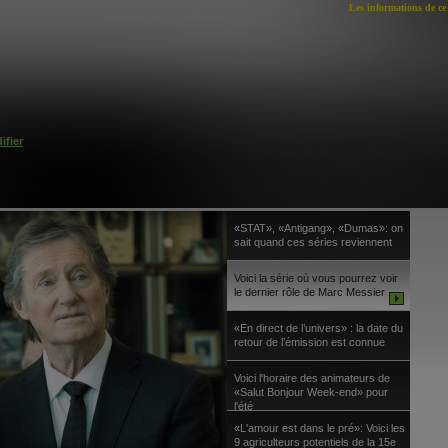
Les informations de ce 
ifier
«STAT», «Antigang», «Dumas»: on
sait quand ces séries reviennent
Voici la série où vous pourrez voir
le dernier rôle de Marc Messier
«En direct de l’univers» : la date du
retour de l’émission est connue
Voici l'horaire des animateurs de
«Salut Bonjour Week-end» pour
l'été
«L'amour est dans le pré»: Voici les
9 agriculteurs potentiels de la 15e