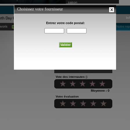
saison
urth Day Of The Novendiales
In
avoris
Ajouter à mes alertes courriel
Notre rep
Vote des internautes
()
Moyenne : 0
Votre évaluation