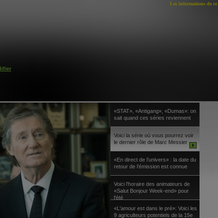
Les informations de ce 
ifier
«STAT», «Antigang», «Dumas»: on
sait quand ces séries reviennent
Voici la série où vous pourrez voir
le dernier rôle de Marc Messier
«En direct de l’univers» : la date du
retour de l’émission est connue
Voici l'horaire des animateurs de
«Salut Bonjour Week-end» pour
l'été
«L'amour est dans le pré»: Voici les
9 agriculteurs potentiels de la 15e