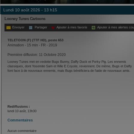
lundi 10 août 2026 - 13 h15
Looney Tunes Cartoons
Envoyer
Partager
Ajouter à mes favoris
Ajouter à mes alertes cou
TELETOON (F) (TTF HD), poste 653
Animation - 15 min - FR - 2019
Première diffusion: 11 Octobre 2020
Looney Tunes met en vedette Bugs Bunny, Daffy Duck et Porky Pig. Les ennemis
classiques, dont Yosemite Sam et Wile E Coyote, reviennent. De même, Bugs et Daffy
font face à de nouveaux ennemis, mais Bugs bénéficiera de l'aide de nouveaux amis.
Rediffusions :
lundi 10 août, 13h30
Commentaires
Aucun commentaire