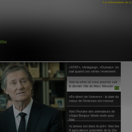
Les informations de ce 
ifier
«STAT», «Antigang», «Dumas»: on
sait quand ces séries reviennent
Voici la série où vous pourrez voir
le dernier rôle de Marc Messier
«En direct de l’univers» : la date du
retour de l’émission est connue
Voici l'horaire des animateurs de
«Salut Bonjour Week-end» pour
l'été
«L'amour est dans le pré»: Voici les
9 agriculteurs potentiels de la 15e