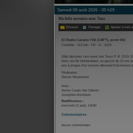
samedi 08 août 2026 - 00 h29
Ma folle semaine avec Tess
Envoyer
Partager
Ajouter à mes a
ICI Radio-Canada Télé (CBFT), poste 002
Comédie - 113 min - FR - G - 2019
(Mijn bijzonder rare week met Tess) P.-B. 2019.
dans une île néerlandaise, un garçon de 10 ans par
ans à propos d'un touriste allemand fraîchement 
Réalisation :
Steven Wouterlood
Avec :
Sonny Coops Van Utteren
Josephine Arendsen
Tjebbo Gerritsma
Rediffusions :
mercredi 12 août, 14h00
Commentaires
Aucun commentaire