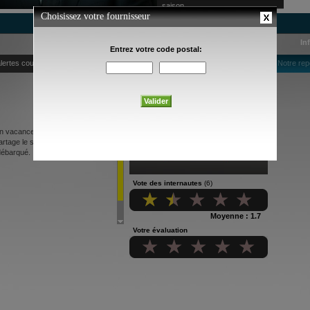
saison
In
lertes courriel
Notre rep
 En vacances avec ses parents
tage le secret d'une fillette de 12
débarqué.
Vote des internautes
(6)
Moyenne : 1.7
Votre évaluation