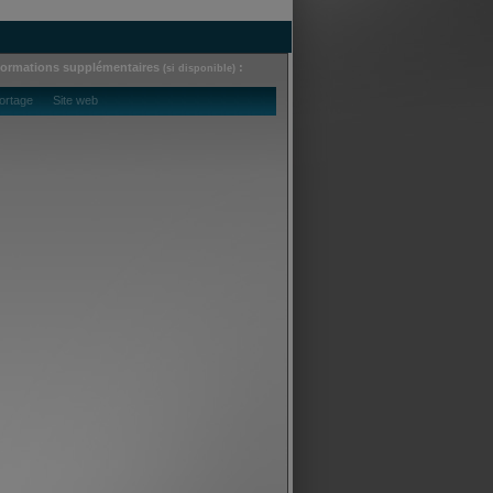
formations supplémentaires
:
(si disponible)
ortage Site web