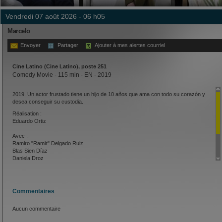
vendredi 07 août 2026 - 06 h05
Marcelo
Envoyer
Partager
Ajouter à mes alertes courriel
Cine Latino (Cine Latino), poste 251
Comedy Movie - 115 min - EN - 2019
2019. Un actor frustado tiene un hijo de 10 años que ama con todo su corazón y
desea conseguir su custodia.
Réalisation :
Eduardo Ortiz
Avec :
Ramiro "Ramir" Delgado Ruiz
Blas Sien Díaz
Daniela Droz
Carlos Esteban
Osvaldo Ríos
Jorge Pabón
Samuel Jove
Commentaires
Aucun commentaire