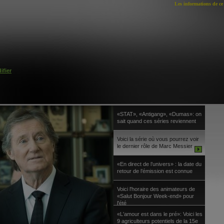
Les informations de ce 
ifier
«STAT», «Antigang», «Dumas»: on
sait quand ces séries reviennent
Voici la série où vous pourrez voir
le dernier rôle de Marc Messier
«En direct de l’univers» : la date du
retour de l’émission est connue
Voici l'horaire des animateurs de
«Salut Bonjour Week-end» pour
l'été
«L'amour est dans le pré»: Voici les
9 agriculteurs potentiels de la 15e