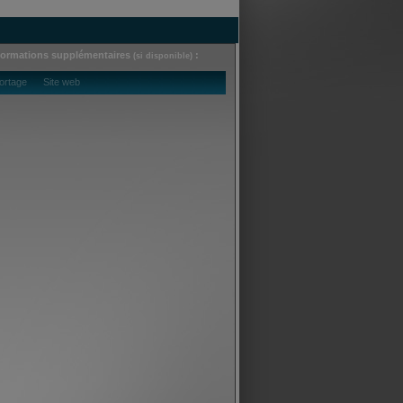
formations supplémentaires
:
(si disponible)
ortage Site web