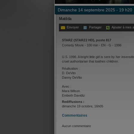
dimanche 14 septembre 2025 - 19 h20
Matilda
Envoyer
Partager
Ajouter à mes a
STARZ (STARZ2 HD), poste 817
Comedy Movie - 100 min - EN - G - 1996
U.S. 1996. A bright little girl is sent by her insens
cruel authoritarian that loathes children.
Réalisation :
D. DeVito
Danny DeVito
Avec :
Mara Wilson
Embeth Davidtz
Danny DeVito
Rediffusions :
Rhea Perlman
dimanche 19 octobre, 16h05
Commentaires
Aucun commentaire