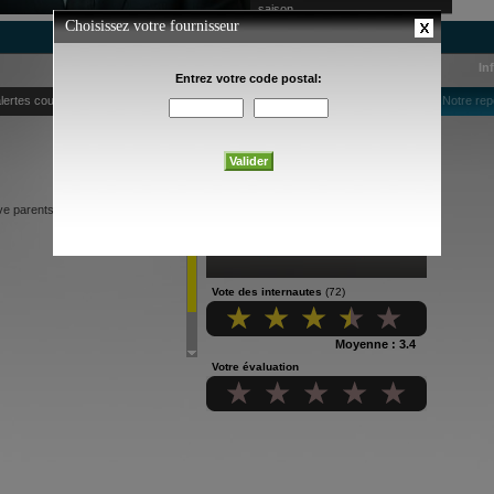
saison
In
lertes courriel
Notre rep
itive parents to a school run by a
Vote des internautes
(72)
Moyenne : 3.4
Votre évaluation