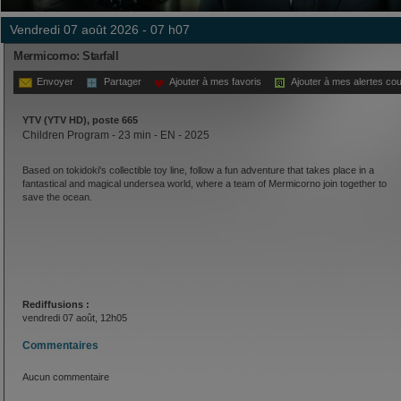
vendredi 07 août 2026 - 07 h07
Mermicorno: Starfall
Envoyer
Partager
Ajouter à mes favoris
Ajouter à mes alertes cou
YTV (YTV HD), poste 665
Children Program - 23 min - EN - 2025
Based on tokidoki's collectible toy line, follow a fun adventure that takes place in a
fantastical and magical undersea world, where a team of Mermicorno join together to
save the ocean.
Rediffusions :
vendredi 07 août, 12h05
Commentaires
Aucun commentaire