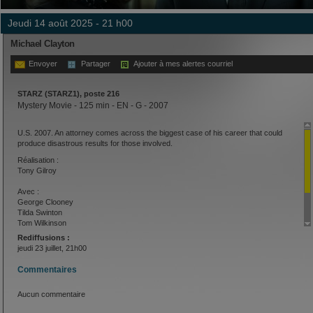
jeudi 14 août 2025 - 21 h00
Michael Clayton
Envoyer
Partager
Ajouter à mes alertes courriel
STARZ (STARZ1), poste 216
Mystery Movie - 125 min - EN - G - 2007
U.S. 2007. An attorney comes across the biggest case of his career that could
produce disastrous results for those involved.
Réalisation :
Tony Gilroy
Avec :
George Clooney
Tilda Swinton
Tom Wilkinson
Sydney Pollack
Rediffusions :
Michael OKeefe
jeudi 23 juillet, 21h00
Austin Williams
Commentaires
Aucun commentaire