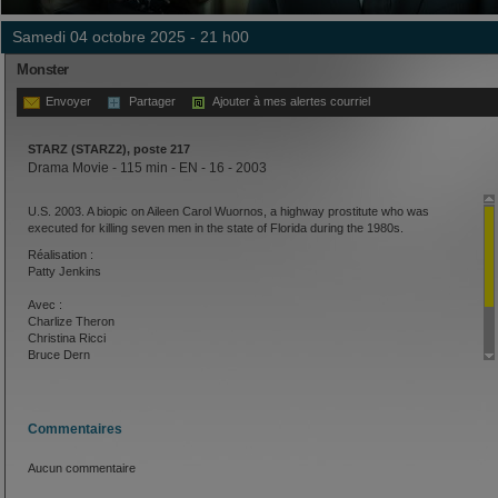
samedi 04 octobre 2025 - 21 h00
Monster
Envoyer
Partager
Ajouter à mes alertes courriel
STARZ (STARZ2), poste 217
Drama Movie - 115 min - EN - 16 - 2003
U.S. 2003. A biopic on Aileen Carol Wuornos, a highway prostitute who was
executed for killing seven men in the state of Florida during the 1980s.
Réalisation :
Patty Jenkins
Avec :
Charlize Theron
Christina Ricci
Bruce Dern
Lee Tergesen
Scott Wilson
Pruitt Taylor Vince
Commentaires
Aucun commentaire