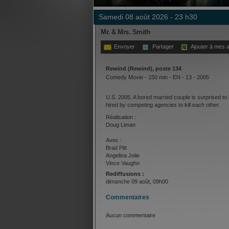
samedi 08 août 2026 - 23 h30
Mr. & Mrs. Smith
Envoyer
Partager
Ajouter à mes a
Rewind (Rewind), poste 134
Comedy Movie - 150 min - EN - 13 - 2005
U.S. 2005. A bored married couple is surprised to
hired by competing agencies to kill each other.
Réalisation :
Doug Liman
Avec :
Brad Pitt
Angelina Jolie
Vince Vaughn
Adam Brody
Rediffusions :
Kerry Washington
dimanche 09 août, 09h00
Keith David
Chris Weitz
Commentaires
Aucun commentaire