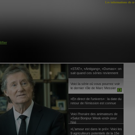
Les informations de ce 
ifier
«STAT», «Antigang», «Dumas»: on
sait quand ces séries reviennent
Voici la série où vous pourrez voir
le dernier rôle de Marc Messier
«En direct de l’univers» : la date du
retour de l’émission est connue
Voici l'horaire des animateurs de
«Salut Bonjour Week-end» pour
l'été
«L'amour est dans le pré»: Voici les
9 agriculteurs potentiels de la 15e