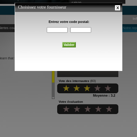
saison
In
lertes courriel
Notre rep
 learn that they are both assassins
Vote des internautes
(83)
Moyenne : 3.2
Votre évaluation