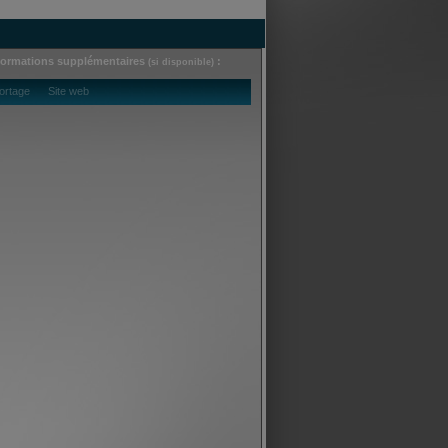
formations supplémentaires
:
(si disponible)
ortage Site web