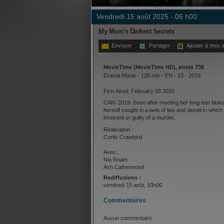
vendredi 15 août 2025 - 06 h00
My Mom's Darkest Secrets
Envoyer
Partager
Ajouter à mes a
MovieTime (MovieTime HD), poste 736
Drama Movie - 120 min - EN - 13 - 2019
First Aired: February 08 2020
CAN. 2019. Soon after meeting her long-lost biol
herself caught in a web of lies and deceit in which 
innocent or guilty of a murder.
Réalisation :
Curtis Crawford
Avec :
Nia Roam
Ash Catherwood
Michael Coady
Rediffusions :
Laurie Fortier
vendredi 15 août, 10h00
Commentaires
Aucun commentaire