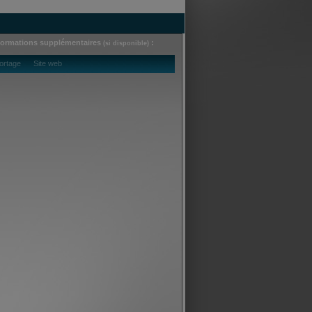
formations supplémentaires
:
(si disponible)
ortage Site web