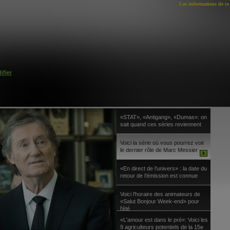
Les informations de ce 
ifier
«STAT», «Antigang», «Dumas»: on
sait quand ces séries reviennent
Voici la série où vous pourrez voir
le dernier rôle de Marc Messier
«En direct de l’univers» : la date du
retour de l’émission est connue
Voici l'horaire des animateurs de
«Salut Bonjour Week-end» pour
l'été
«L'amour est dans le pré»: Voici les
9 agriculteurs potentiels de la 15e