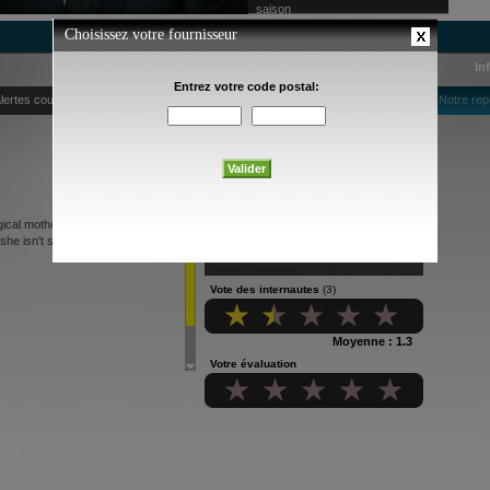
saison
In
lertes courriel
Notre rep
ogical mother, a young woman finds
she isn't sure if her mother is
Vote des internautes
(3)
Moyenne : 1.3
Votre évaluation