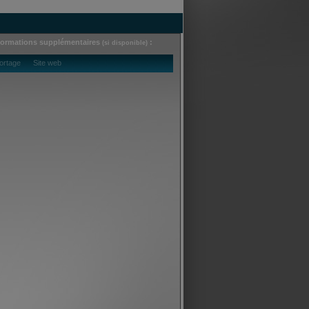
formations supplémentaires
:
(si disponible)
ortage Site web