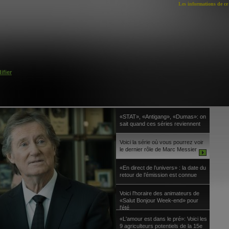
Les informations de ce 
ifier
«STAT», «Antigang», «Dumas»: on
sait quand ces séries reviennent
Voici la série où vous pourrez voir
le dernier rôle de Marc Messier
«En direct de l’univers» : la date du
retour de l’émission est connue
Voici l'horaire des animateurs de
«Salut Bonjour Week-end» pour
l'été
«L'amour est dans le pré»: Voici les
9 agriculteurs potentiels de la 15e