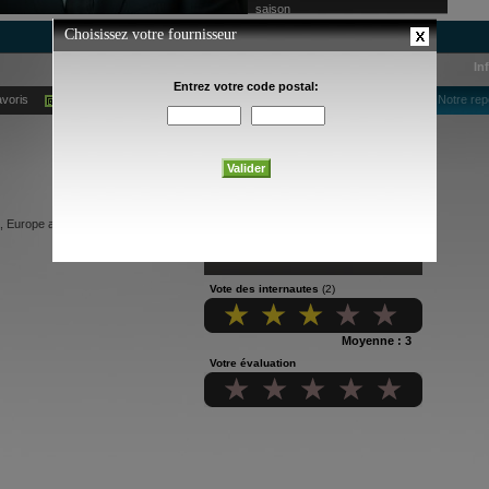
saison
In
avoris
Ajouter à mes alertes courriel
Notre rep
a, Europe and the Americas.
Vote des internautes
(2)
Moyenne : 3
Votre évaluation