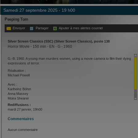
samedi 27 septembre 2025 - 19 h00
Peeping Tom
Envoyer
Partager
Ajouter à mes alertes courriel
Silver Screen Classics (SSC) (Silver Screen Classics), poste 138
Horror Movie - 150 min - EN - G - 1960
G.-B. 1960. A young man murders women, using a movie camera to film their dying
expressions of terror.
Réalisation :
Michael Powell
Avec :
Karlheinz Böhm
Anna Massey
Moira Shearer
Carl Boehm
Rediffusions :
mardi 27 janvier, 19h00
Commentaires
Aucun commentaire